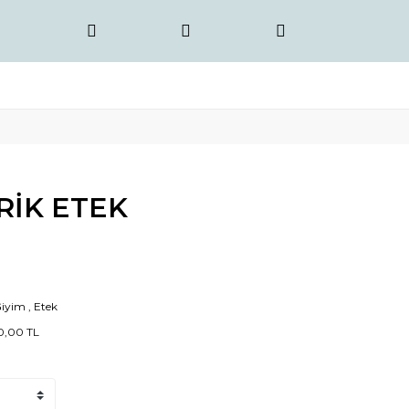
RİK ETEK
Giyim
,
Etek
0,00 TL