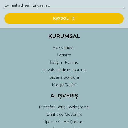
Yorum Yaz
Ürün resmi kalitesiz, bozuk veya görüntülenemiyor.
Ürün açıklamasında eksik bilgiler bulunuyor.
KAYDOL
Ürün bilgilerinde hatalar bulunuyor.
Ürün fiyatı diğer sitelerden daha pahalı.
KURUMSAL
Bu ürüne benzer farklı alternatifler olmalı.
Hakkımızda
İletişim
İletişim Formu
Havale Bildirim Formu
Sipariş Sorgula
Gönder
Kargo Takibi
ALIŞVERİŞ
Mesafeli Satış Sözleşmesi
Gizlilik ve Güvenlik
İptal ve İade Şartları