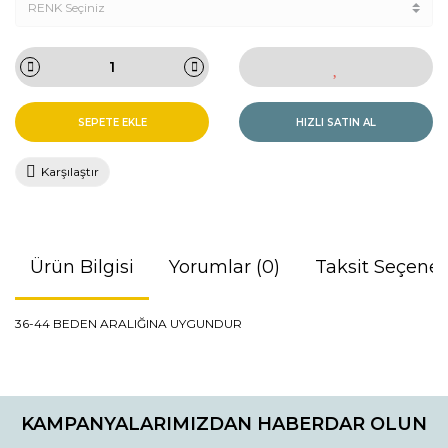
SEPETE EKLE
HIZLI SATIN AL
Karşılaştır
Ürün Bilgisi
Yorumlar (0)
Taksit Seçenek
36-44 BEDEN ARALIĞINA UYGUNDUR
Bu ürünün fiyat bilgisi, resim, ürün açıklamalarında ve diğer
konularda yetersiz gördüğünüz noktaları öneri formunu
Bu ürüne ilk yorumu siz yapın!
kullanarak tarafımıza iletebilirsiniz.
KAMPANYALARIMIZDAN HABERDAR OLUN
Görüş ve önerileriniz için teşekkür ederiz.