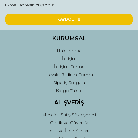
Yorum Yaz
Ürün resmi kalitesiz, bozuk veya görüntülenemiyor.
Ürün açıklamasında eksik bilgiler bulunuyor.
KAYDOL
Ürün bilgilerinde hatalar bulunuyor.
Ürün fiyatı diğer sitelerden daha pahalı.
KURUMSAL
Bu ürüne benzer farklı alternatifler olmalı.
Hakkımızda
İletişim
İletişim Formu
Havale Bildirim Formu
Sipariş Sorgula
Gönder
Kargo Takibi
ALIŞVERİŞ
Mesafeli Satış Sözleşmesi
Gizlilik ve Güvenlik
İptal ve İade Şartları