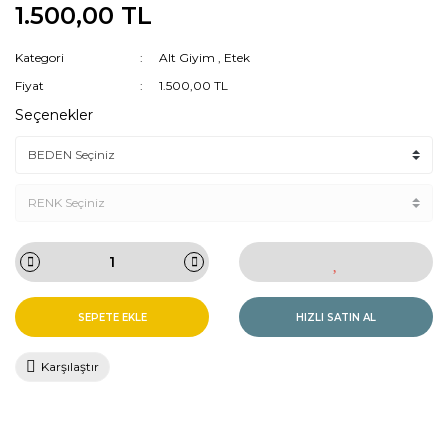
1.500,00 TL
Tayt
Tunik
Kategori
Alt Giyim
,
Etek
Tulum
Yelek
Fiyat
1.500,00 TL
Seçenekler
SEPETE EKLE
HIZLI SATIN AL
Karşılaştır