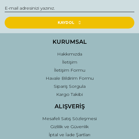
Yorum Yaz
Ürün resmi kalitesiz, bozuk veya görüntülenemiyor.
Ürün açıklamasında eksik bilgiler bulunuyor.
KAYDOL
Ürün bilgilerinde hatalar bulunuyor.
Ürün fiyatı diğer sitelerden daha pahalı.
KURUMSAL
Bu ürüne benzer farklı alternatifler olmalı.
Hakkımızda
İletişim
İletişim Formu
Havale Bildirim Formu
Sipariş Sorgula
Gönder
Kargo Takibi
ALIŞVERİŞ
Mesafeli Satış Sözleşmesi
Gizlilik ve Güvenlik
İptal ve İade Şartları