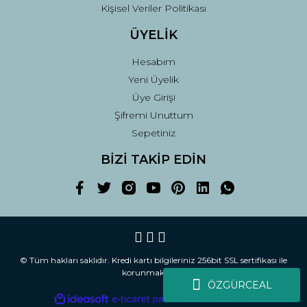
Kişisel Veriler Politikası
ÜYELİK
Hesabım
Yeni Üyelik
Üye Girişi
Şifremi Unuttum
Sepetiniz
BİZİ TAKİP EDİN
© Tüm hakları saklıdır. Kredi kartı bilgileriniz 256bit SSL sertifikası ile
korunmaktadır.
ÖZGÜRCEAL
ile
ideasoft
e-