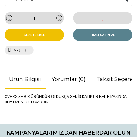
SEPETE EKLE
HIZLI SATIN AL
Karşılaştır
Ürün Bilgisi
Yorumlar (0)
Taksit Seçenek
OVERSIZE BİR ÜRÜNDÜR OLDUKÇA GENİŞ KALIPTIR BEL HIZASINDA
BOY UZUNLUGU VARDIR
Bu ürünün fiyat bilgisi, resim, ürün açıklamalarında ve diğer
konularda yetersiz gördüğünüz noktaları öneri formunu
Bu ürüne ilk yorumu siz yapın!
kullanarak tarafımıza iletebilirsiniz.
KAMPANYALARIMIZDAN HABERDAR OLUN
Görüş ve önerileriniz için teşekkür ederiz.