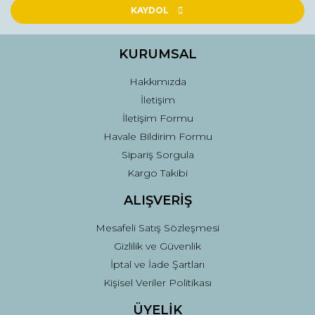
Ürün açıklamasında eksik bilgiler bulunuyor.
KAYDOL
Ürün bilgilerinde hatalar bulunuyor.
Ürün fiyatı diğer sitelerden daha pahalı.
KURUMSAL
Bu ürüne benzer farklı alternatifler olmalı.
Hakkımızda
İletişim
İletişim Formu
Havale Bildirim Formu
Sipariş Sorgula
Gönder
Kargo Takibi
ALIŞVERİŞ
Mesafeli Satış Sözleşmesi
Gizlilik ve Güvenlik
İptal ve İade Şartları
Kişisel Veriler Politikası
ÜYELİK