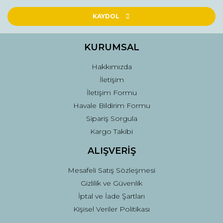
Ürün resmi kalitesiz, bozuk veya görüntülenemiyor.
Ürün açıklamasında eksik bilgiler bulunuyor.
KAYDOL
Ürün bilgilerinde hatalar bulunuyor.
Ürün fiyatı diğer sitelerden daha pahalı.
KURUMSAL
Bu ürüne benzer farklı alternatifler olmalı.
Hakkımızda
İletişim
İletişim Formu
Havale Bildirim Formu
Sipariş Sorgula
Gönder
Kargo Takibi
ALIŞVERİŞ
Mesafeli Satış Sözleşmesi
Gizlilik ve Güvenlik
İptal ve İade Şartları
Kişisel Veriler Politikası