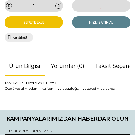
SEPETE EKLE
HIZLI SATIN AL
Karşılaştır
Ürün Bilgisi
Yorumlar (0)
Taksit Seçenek
TAM KALIP TOPARLAYICI TAYT
Özgürce al modanın kalitenin ve ucuzluğun vazgeçilmez adresi !
Bu ürünün fiyat bilgisi, resim, ürün açıklamalarında ve diğer
konularda yetersiz gördüğünüz noktaları öneri formunu
Bu ürüne ilk yorumu siz yapın!
kullanarak tarafımıza iletebilirsiniz.
KAMPANYALARIMIZDAN HABERDAR OLUN
Görüş ve önerileriniz için teşekkür ederiz.
Yorum Yaz