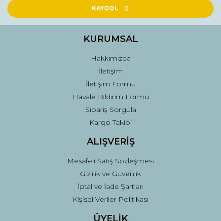
Ürün açıklamasında eksik bilgiler bulunuyor.
KAYDOL
Ürün bilgilerinde hatalar bulunuyor.
Ürün fiyatı diğer sitelerden daha pahalı.
KURUMSAL
Bu ürüne benzer farklı alternatifler olmalı.
Hakkımızda
İletişim
İletişim Formu
Havale Bildirim Formu
Sipariş Sorgula
Gönder
Kargo Takibi
ALIŞVERİŞ
Mesafeli Satış Sözleşmesi
Gizlilik ve Güvenlik
İptal ve İade Şartları
Kişisel Veriler Politikası
ÜYELİK