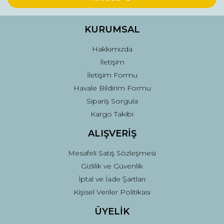
Ürün bilgilerinde hatalar bulunuyor.
Ürün fiyatı diğer sitelerden daha pahalı.
KURUMSAL
Bu ürüne benzer farklı alternatifler olmalı.
Hakkımızda
İletişim
İletişim Formu
Havale Bildirim Formu
Sipariş Sorgula
Gönder
Kargo Takibi
ALIŞVERİŞ
Mesafeli Satış Sözleşmesi
Gizlilik ve Güvenlik
İptal ve İade Şartları
Kişisel Veriler Politikası
ÜYELİK