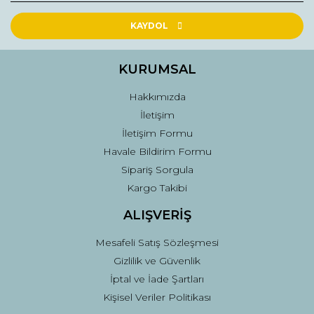
Ürün resmi kalitesiz, bozuk veya görüntülenemiyor.
Ürün açıklamasında eksik bilgiler bulunuyor.
KAYDOL
Ürün bilgilerinde hatalar bulunuyor.
Ürün fiyatı diğer sitelerden daha pahalı.
KURUMSAL
Bu ürüne benzer farklı alternatifler olmalı.
Hakkımızda
İletişim
İletişim Formu
Havale Bildirim Formu
Sipariş Sorgula
Gönder
Kargo Takibi
ALIŞVERİŞ
Mesafeli Satış Sözleşmesi
Gizlilik ve Güvenlik
İptal ve İade Şartları
Kişisel Veriler Politikası