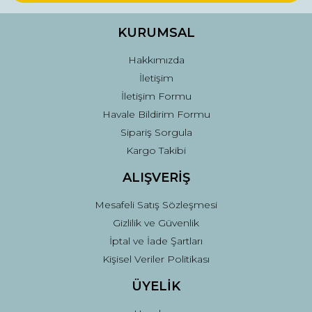
Ürün bilgilerinde hatalar bulunuyor.
Ürün fiyatı diğer sitelerden daha pahalı.
KURUMSAL
Bu ürüne benzer farklı alternatifler olmalı.
Hakkımızda
İletişim
İletişim Formu
Havale Bildirim Formu
Sipariş Sorgula
Gönder
Kargo Takibi
ALIŞVERİŞ
Mesafeli Satış Sözleşmesi
Gizlilik ve Güvenlik
İptal ve İade Şartları
Kişisel Veriler Politikası
ÜYELİK